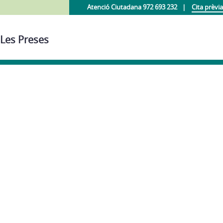
Atenció Ciutadana 972 693 232
Cita prèvia
 Les Preses