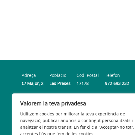
Adreça
Població
Codi Postal
Telèfon
C/ Major, 2
Les Preses
17178
972 693 232
Valorem la teva privadesa
Horari
De dillus a divendres de 8.30 h a 14 h i dijous de 16 h a
Utilitzem cookies per millorar la teva experiència de
navegació, publicar anuncis o contingut personalitzats i
analitzar el nostre trànsit. En fer clic a "Acceptar-ho tot",
acceptes l'ús que fem de les cookies.
Avís legal
Política de privacitat
Accessibilitat