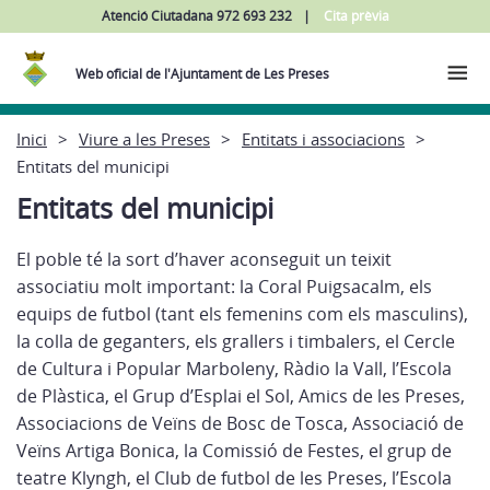
Atenció Ciutadana 972 693 232
Cita prèvia
Web oficial de l'Ajuntament de Les Preses
Inici
Viure a les Preses
Entitats i associacions
Entitats del municipi
Entitats del municipi
El poble té la sort d’haver aconseguit un teixit
associatiu molt important: la Coral Puigsacalm, els
equips de futbol (tant els femenins com els masculins),
la colla de geganters, els grallers i timbalers, el Cercle
de Cultura i Popular Marboleny, Ràdio la Vall, l’Escola
de Plàstica, el Grup d’Esplai el Sol, Amics de les Preses,
Associacions de Veïns de Bosc de Tosca, Associació de
Veïns Artiga Bonica, la Comissió de Festes, el grup de
teatre Klyngh, el Club de futbol de les Preses, l’Escola