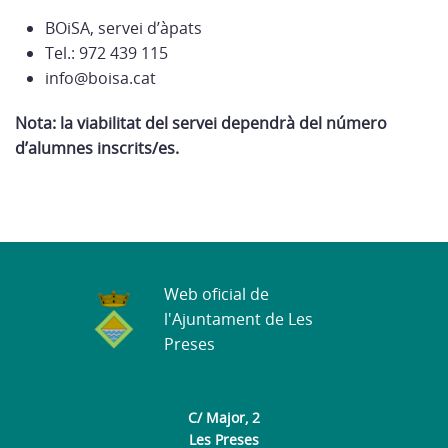
BOiSA, servei d’àpats
Tel.: 972 439 115
info@boisa.cat
Nota: la viabilitat del servei dependrà del número
d’alumnes inscrits/es.
Web oficial de
l'Ajuntament de Les
Preses
C/ Major, 2
Les Preses