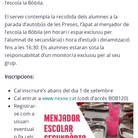
l’escola la Bòbila.
El servei contempla la recollida dels alumnes a la
parada d’autobús de les Preses, l’àpat al menjador de
l’escola la Bòbila (en horari i espai exclusiu per
l’alumnat de secundària) i hora d’estudi i dinamització
fins a les 16:30. Els alumnes estaran sota la
responsabilitat d’un monitor/a exclusiu per al seu
grup.
Inscripcions:
Cal inscriure’s abans del dia 1 de setembre
Cal entrar a
www.nexxe.cat
(codi d’accés BOB120)
Registrar-
se com a
usuari
eventual
o fix i els