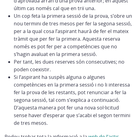
d’aprovada arran d’una prova anterior; en aquest
últim cas només cal que en triï una.
Un cop feta la primera sessió de la prova, s’obre un
nou termini de tres mesos per fer la segona sessió,
per a la qual cosa l’aspirant haurà de fer el mateix
tràmit que per fer la primera. Aquesta reserva
només es pot fer per a competències que no
s’hagin avaluat en la primera sessió.
Per tant, les dues reserves són consecutives; no
poden coexistir.
Si l’aspirant ha suspès alguna o algunes
competències en la primera sessió i no li interessa
fer la prova de les restants, pot renunciar a fer la
segona sessió, tal com s’explica a continuació.
D’aquesta manera pot fer una nova sol·licitud
sense haver d’esperar que s’acabi el segon termini
de tres mesos.
Podeu trobar tota la informació a la
web de l’actic.