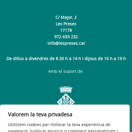
C/ Major, 2
Les Preses
17178
972 693 232
info@lespreses.cat
De dillus a divendres de 8.30 h a 14 h i dijous de 16 h a 19 h
Amb el suport de:
Valorem la teva privadesa
Utilitzem cookies per millorar la teva experiència de
navegació, publicar anuncis o contingut personalitzats i