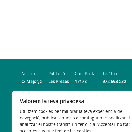
Adreça
Població
Codi Postal
Telèfon
C/ Major, 2
Les Preses
17178
972 693 232
Valorem la teva privadesa
Horari
De dillus a divendres de 8.30 h a 14 h i dijous de 16 h a
Utilitzem cookies per millorar la teva experiència de
navegació, publicar anuncis o contingut personalitzats i
analitzar el nostre trànsit. En fer clic a "Acceptar-ho tot",
acceptes l'ús que fem de les cookies.
Avís legal
Política de privacitat
Accessibilitat