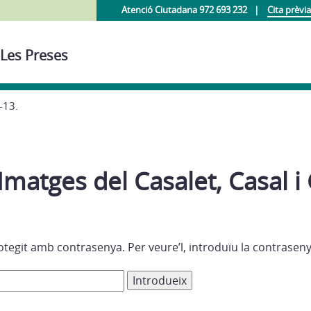
Atenció Ciutadana 972 693 232
Cita prèvia
 Les Preses
-13.
 Imatges del Casalet, Casal i
otegit amb contrasenya. Per veure’l, introduïu la contrasen