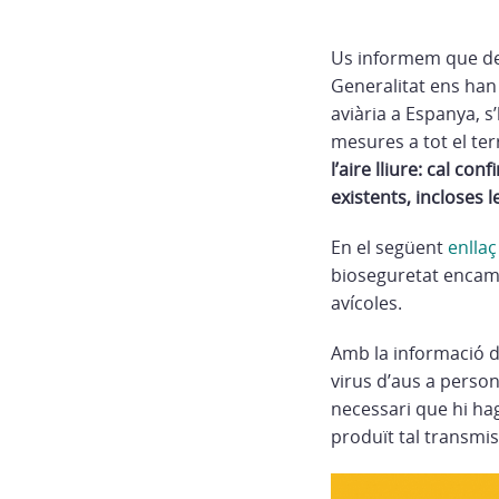
Us informem que des
Generalitat ens han
aviària a Espanya, s
mesures a tot el ter
l’aire lliure: cal co
existents, incloses
En el següent
enllaç
bioseguretat encamin
avícoles.
Amb la informació d
virus d’aus a person
necessari que hi ha
produït tal transmi