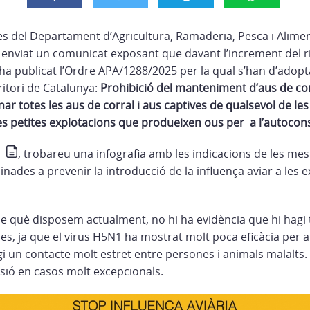
 del Departament d’Agricultura, Ramaderia, Pesca i Alimen
 enviat un comunicat exposant que davant l’increment del ri
’ha publicat l’Ordre APA/1288/2025 per la qual s’han d’adopt
ritori de Catalunya:
Prohibició del manteniment d’aus de corr
nfinar totes les aus de corral i aus captives de qualsevol de le
 les petites explotacions que produeixen ous per a l’autoco
, trobareu una infografia amb les indicacions de les me
ades a prevenir la introducció de la influença aviar a les 
e què disposem actualment, no hi ha evidència que hi hagi 
es, ja que el virus H5N1 ha mostrat molt poca eficàcia per a 
gi un contacte molt estret entre persones i animals malalts
ssió en casos molt excepcionals.