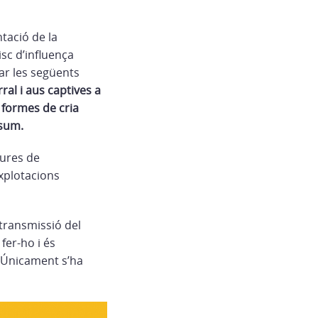
tació de la
sc d’influença
ar les següents
al i aus captives a
s formes de cria
nsum.
sures de
explotacions
transmissió del
fer-ho i és
. Únicament s’ha