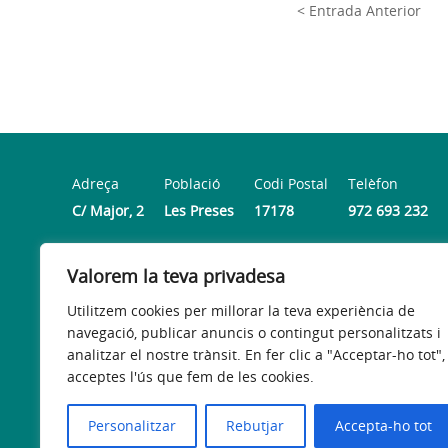
< Entrada Anterior
Adreça
Població
Codi Postal
Telèfon
C/ Major, 2
Les Preses
17178
972 693 232
Valorem la teva privadesa
Horari
De dillus a divendres de 8.30 h a 14 h i dijous de 16 h a
Utilitzem cookies per millorar la teva experiència de
navegació, publicar anuncis o contingut personalitzats i
analitzar el nostre trànsit. En fer clic a "Acceptar-ho tot",
acceptes l'ús que fem de les cookies.
Avís legal
Política de privacitat
Accessibilitat
Personalitzar
Rebutjar
Accepta-ho tot