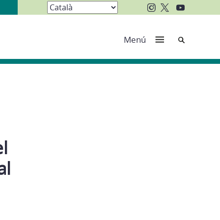
Cerca
Menú
l
al