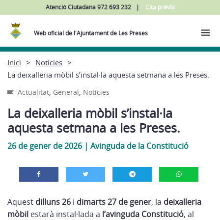
Atenció Ciutadana 972 693 232
Cita prèvia
Web oficial de l'Ajuntament de Les Preses
Inici
Notícies
La deixalleria mòbil s’instal·la aquesta setmana a les Preses.
,
,
Actualitat
General
Notícies
La deixalleria mòbil s’instal·la
aquesta setmana a les Preses.
26 de gener de 2026
|
Avinguda de la Constitució
Aquest
dilluns 26
i
dimarts 27 de gener
, la
deixalleria
mòbil
estarà instal·lada a
l’avinguda Constitució
, al