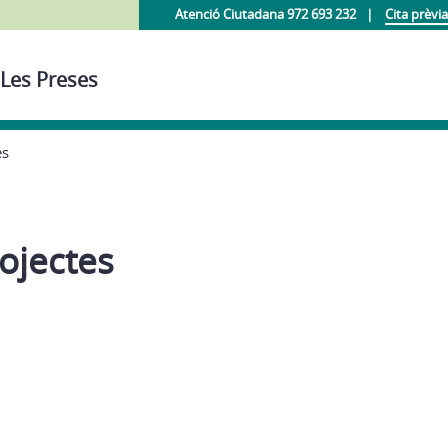
Atenció Ciutadana 972 693 232
Cita prèvia
 Les Preses
es
rojectes