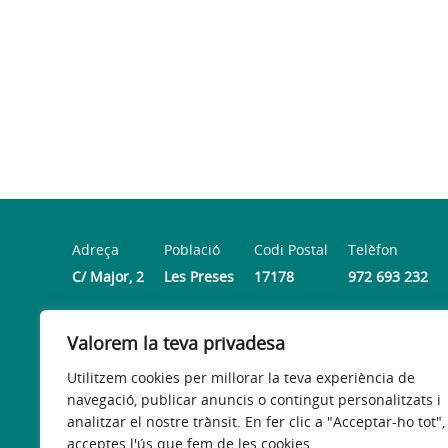
Adreça
Població
Codi Postal
Telèfon
C/ Major, 2
Les Preses
17178
972 693 232
Valorem la teva privadesa
Horari
De dillus a divendres de 8.30 h a 14 h i dijous de 16 h a
Utilitzem cookies per millorar la teva experiència de
navegació, publicar anuncis o contingut personalitzats i
analitzar el nostre trànsit. En fer clic a "Acceptar-ho tot",
acceptes l'ús que fem de les cookies.
Avís legal
Política de privacitat
Accessibilitat