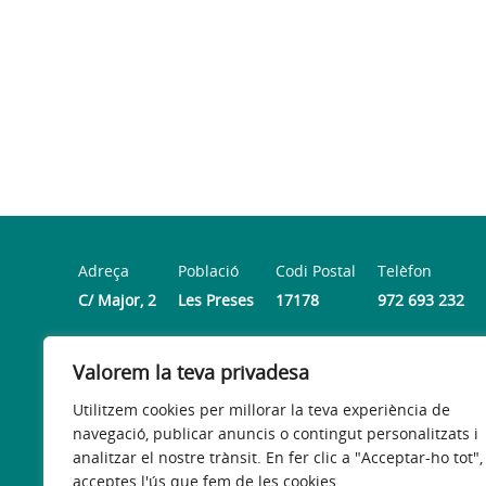
Adreça
Població
Codi Postal
Telèfon
C/ Major, 2
Les Preses
17178
972 693 232
Valorem la teva privadesa
Horari
De dillus a divendres de 8.30 h a 14 h i dijous de 16 h a
Utilitzem cookies per millorar la teva experiència de
navegació, publicar anuncis o contingut personalitzats i
analitzar el nostre trànsit. En fer clic a "Acceptar-ho tot",
acceptes l'ús que fem de les cookies.
Avís legal
Política de privacitat
Accessibilitat